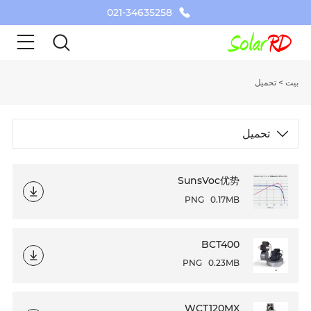
021-34635258
بيت
>
تحميل
تحميل
SunsVoc优势
PNG
0.17MB
BCT400
PNG
0.23MB
WCT120MX